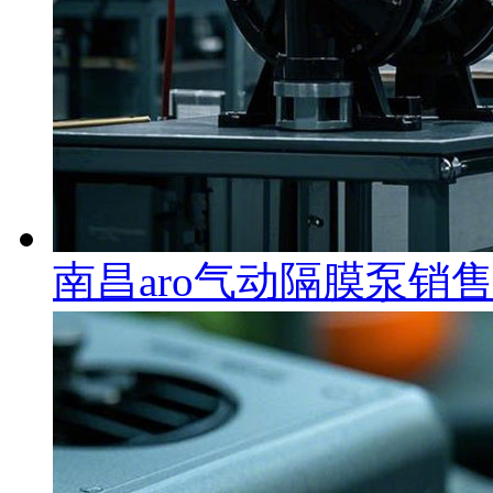
南昌aro气动隔膜泵销