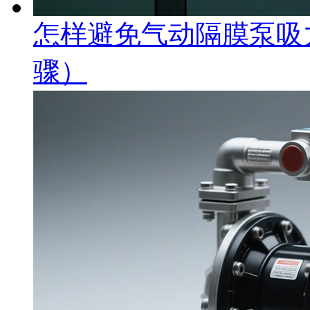
怎样避免气动隔膜泵吸
骤）