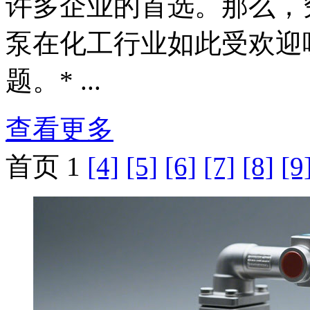
许多企业的首选。那么，
泵在化工行业如此受欢迎
题。* ...
查看更多
首页 1
[4]
[5]
[6]
[7]
[8]
[9