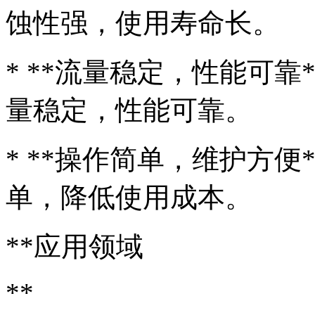
蚀性强，使用寿命长。
* **流量稳定，性能可
量稳定，性能可靠。
* **操作简单，维护方
单，降低使用成本。
**应用领域
**