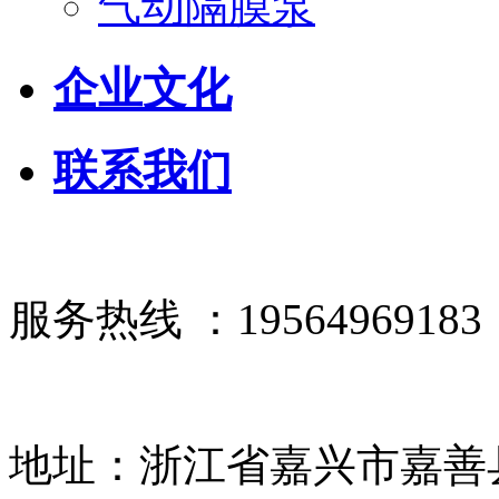
气动隔膜泵
企业文化
联系我们
服务热线 ：19564969183
地址：浙江省嘉兴市嘉善