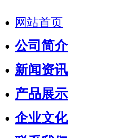
网站首页
公司简介
新闻资讯
产品展示
企业文化