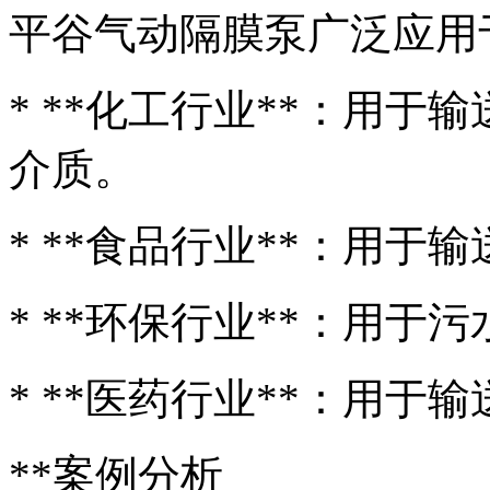
平谷气动隔膜泵广泛应用
* **化工行业**：用
介质。
* **食品行业**：用于
* **环保行业**：用于
* **医药行业**：用于
**案例分析