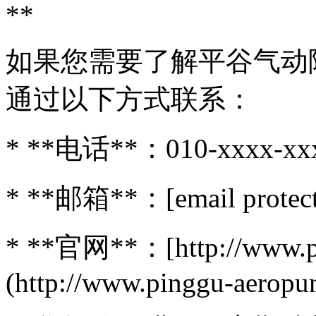
**
如果您需要了解平谷气动
通过以下方式联系：
* **电话**：010-xxxx-xx
* **邮箱**：[email protect
* **官网**：[http://www.p
(http://www.pinggu-aerop