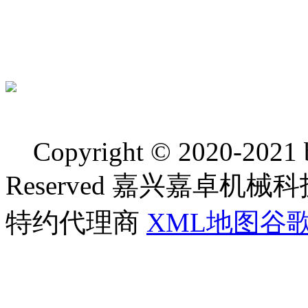
Copyright © 2020-2021 bj
Reserved 嘉兴嘉卓
特约代理商
XML地图
谷