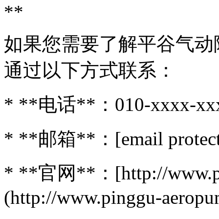
**
如果您需要了解平谷气动
通过以下方式联系：
* **电话**：010-xxxx-xx
* **邮箱**：[email protect
* **官网**：[http://www.p
(http://www.pinggu-aerop