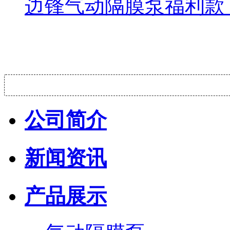
边锋气动隔膜泵福利款
公司简介
新闻资讯
产品展示