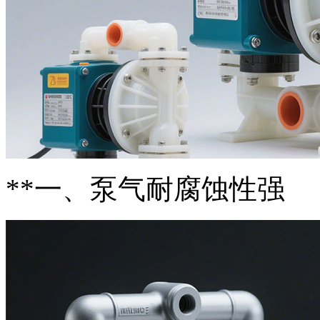
**一、泵气耐腐蚀性强