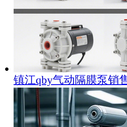
镇江qby气动隔膜泵销售