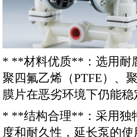
* **材料优质**：选
聚四氟乙烯（PTFE）、
膜片在恶劣环境下仍能稳
* **结构合理**：采
度和耐久性，延长泵的使