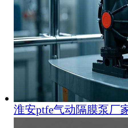
淮安ptfe气动隔膜泵厂