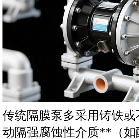
传统隔膜泵多采用铸铁或
动隔强腐蚀性介质**（