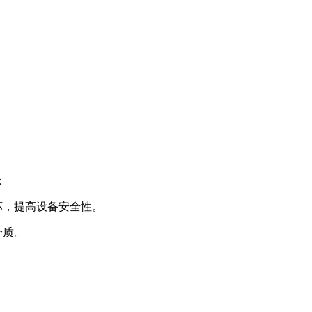
。
：
损坏，提高设备安全性。
介质。
。