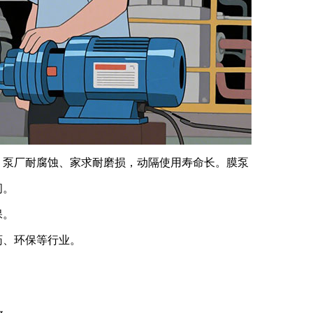
，泵厂
耐腐蚀、家求耐磨损，动隔使用寿命长。膜泵
间。
保。
药、环保等行业。