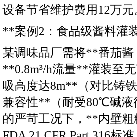
设备节省维护费用12万元
**案例2：食品级酱料灌装
某调味品厂需将**番茄酱（pH
**0.8m³/h流量**灌装
吸高度达8m**（对比铸铁
兼容性**（耐受80℃碱液
的严苛工况下，**内壁粗糙度
FDA 21 CFR Part 316标