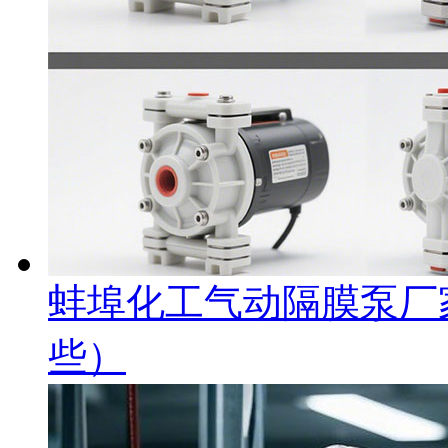
蚌埠化工气动隔膜泵厂
些）