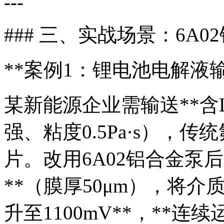
---
### 三、实战场景：6A0
**案例1：锂电池电解液输
某新能源企业需输送**含L
强、粘度0.5Pa·s），
片。改用6A02铝合金泵
**（膜厚50μm），将
升至1100mV**，**连