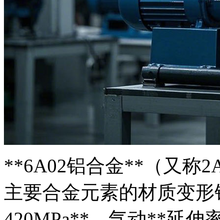
**6A02铝合金**（又
主要合金元素的材质变形
420MPa**，气动**延