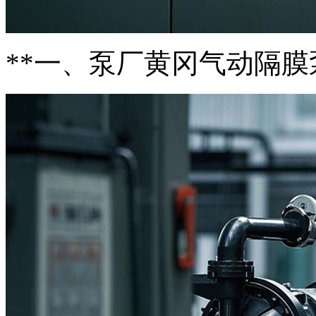
**一、泵厂黄冈气动隔