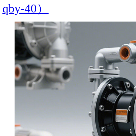
qby-40）