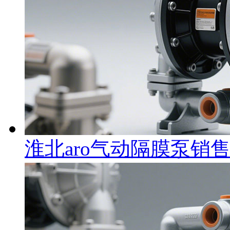
淮北aro气动隔膜泵销