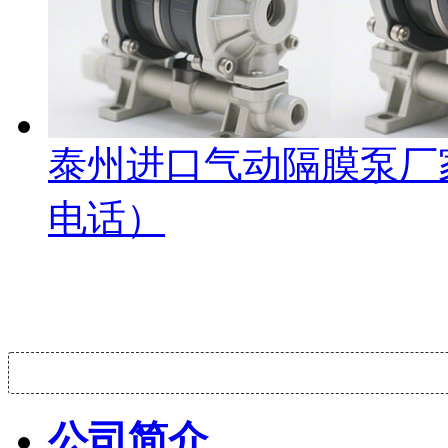
泰州进口气动隔膜泵厂
电话）
公司简介