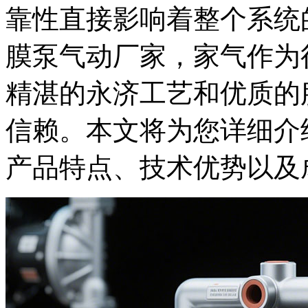
靠性直接影响着整个系统
膜泵气动厂家，家气作为
精湛的永济工艺和优质的
信赖。本文将为您详细介
产品特点、技术优势以及