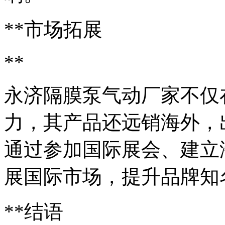
**市场拓展
**
永济隔膜泵气动厂家不仅
力，其产品还远销海外，
通过参加国际展会、建立
展国际市场，提升品牌知
**结语