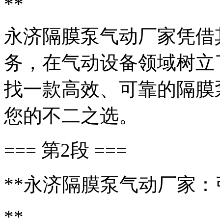
**
永济隔膜泵气动厂家凭借
务，在气动设备领域树立
找一款高效、可靠的隔膜
您的不二之选。
=== 第2段 ===
**永济隔膜泵气动厂家
**