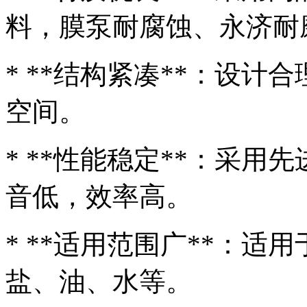
料，膜泵
耐腐蚀、永济耐
* **结构紧凑**：设
空间。
* **性能稳定**：采
音低，效率高。
* **适用范围广**：
盐、油、水等。