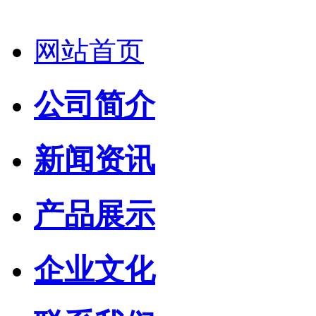
网站首页
公司简介
新闻资讯
产品展示
企业文化