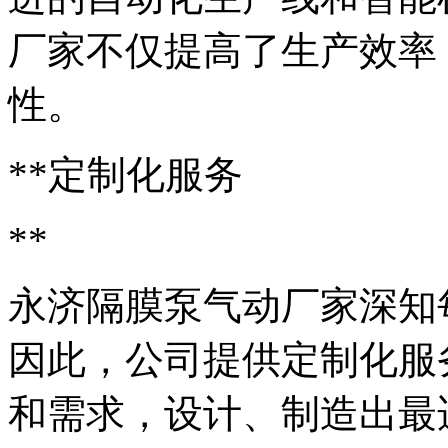
厂家不仅提高了生产效率
性。
**定制化服务
**
永济隔膜泵气动厂家深知
因此，公司提供定制化服
和需求，设计、制造出最