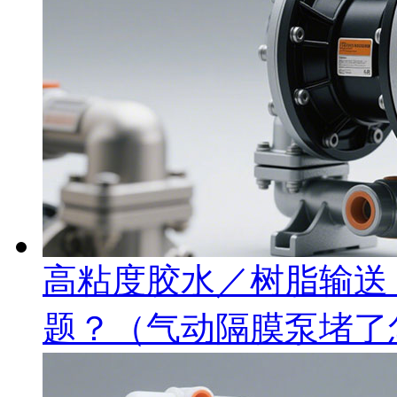
高粘度胶水／树脂输送
题？（气动隔膜泵堵了