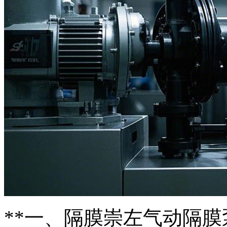
**一、隔膜
崇左气动隔膜