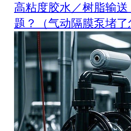
高粘度胶水／树脂输送
题？（气动隔膜泵堵了